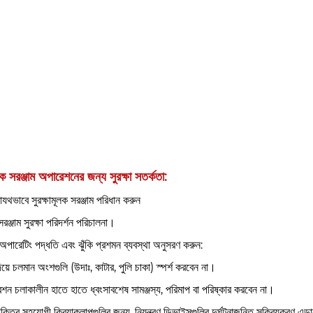
্রিক সরঞ্জাম অপারেশনের জন্য সুরক্ষা সতর্কতা: ‌
াযথভাবে সুরক্ষামূলক সরঞ্জাম পরিধান করুন ‌
সরঞ্জাম সুরক্ষা পরিদর্শন পরিচালনা।
 অপারেটিং পদ্ধতি এবং ঝুঁকি প্রশমন ব্যবস্থা অনুসরণ করুন: ‌
িয়ে চলমান অংশগুলি (উদাঃ, কাটার, পুলি চাকা) স্পর্শ করবেন না।
শন চলাকালীন হাতে হাতে ধ্বংসাবশেষ সামঞ্জস্য, পরিমাপ বা পরিষ্কার করবেন না।
্যক্তির সহযোগী ক্রিয়াকলাপগুলির জন্য, নিয়ন্ত্রণ ডিভাইসগুলির দুর্ঘটনাজনিত সক্রিয়করণ এড়