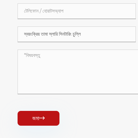
জমা
