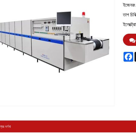
ইজেনরং স
তাপ চিকি
ইলেক্ট্
F
যের বর্ণনা