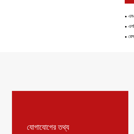
এম
এলট
রেস
যোগাযোগের তথ্য