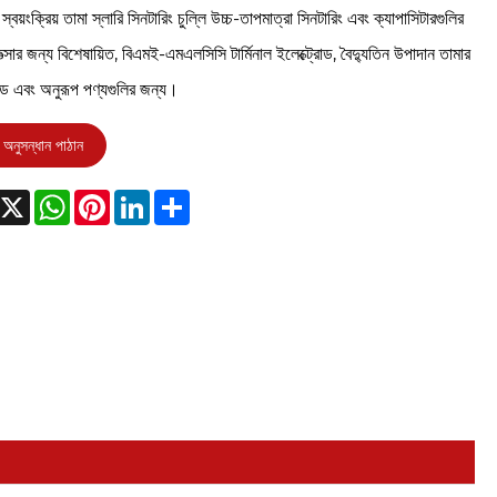
্বয়ংক্রিয় তামা স্লারি সিনটারিং চুল্লি উচ্চ-তাপমাত্রা সিনটারিং এবং ক্যাপাসিটারগুলির
ত্সার জন্য বিশেষায়িত, বিএমই-এমএলসিসি টার্মিনাল ইলেক্ট্রোড, বৈদ্যুতিন উপাদান তামার
রোড এবং অনুরূপ পণ্যগুলির জন্য।
অনুসন্ধান পাঠান
acebook
X
WhatsApp
Pinterest
LinkedIn
Share