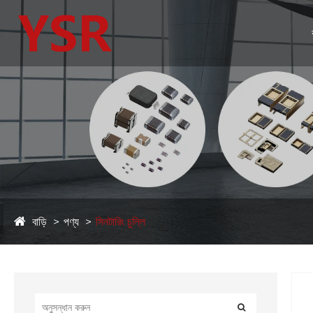
বাড়ি
পণ্য
সিনটারিং চুল্লি