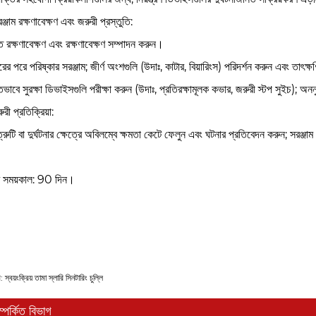
্জাম রক্ষণাবেক্ষণ এবং জরুরী প্রস্তুতি: ‌
িত রক্ষণাবেক্ষণ এবং রক্ষণাবেক্ষণ সম্পাদন করুন।
ারের পরে পরিষ্কার সরঞ্জাম; জীর্ণ অংশগুলি (উদাঃ, কাটার, বিয়ারিংস) পরিদর্শন করুন এবং তাৎ
িতভাবে সুরক্ষা ডিভাইসগুলি পরীক্ষা করুন (উদাঃ, প্রতিরক্ষামূলক কভার, জরুরী স্টপ সুইচ); 
রী প্রতিক্রিয়া: ‌
ত্রুটি বা দুর্ঘটনার ক্ষেত্রে অবিলম্বে ক্ষমতা কেটে ফেলুন এবং ঘটনার প্রতিবেদন করুন; সরঞ্জ
ণ সময়কাল: 90 দিন।
: স্বয়ংক্রিয় তামা স্লারি সিনটারিং চুল্লি
ম্পর্কিত বিভাগ