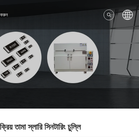
করুন
ংক্রিয় তামা স্লারি সিনটারিং চুল্লি