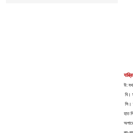
যান্ত
উ: যথ
‌ বি। 
‌ সি।
হাত দ
অপারে
বহু-ব