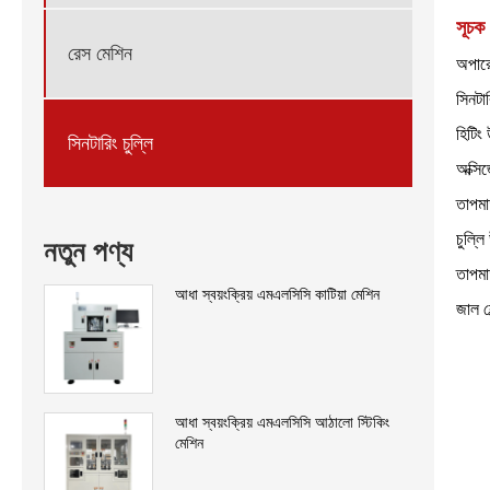
সূচক
রেস মেশিন
অপার
সিনটা
হিটিং
সিনটারিং চুল্লি
অক্সি
তাপমাত
চুল্ল
নতুন পণ্য
তাপমা
আধা স্বয়ংক্রিয় এমএলসিসি কাটিয়া মেশিন
জাল ব
আধা স্বয়ংক্রিয় এমএলসিসি আঠালো স্টিকিং
মেশিন