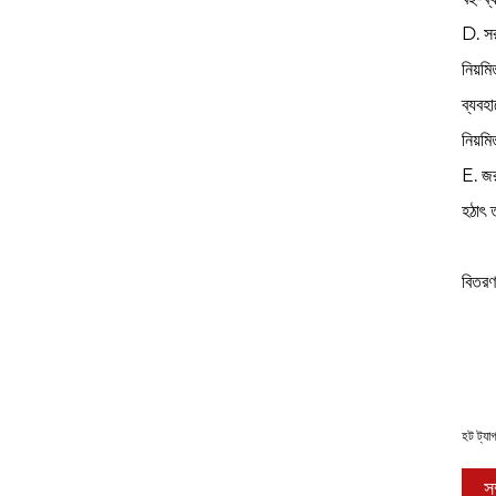
D. সরঞ
নিয়ম
ব্যবহ
নিয়ম
E. জরু
হঠাৎ 
বিতর
হট ট্যাগ
স