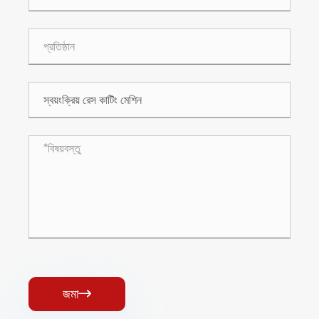
জমা
