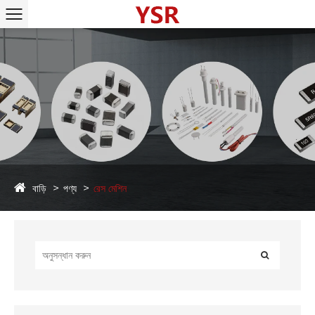
বাড়ি
পণ্য
রেস মেশিন