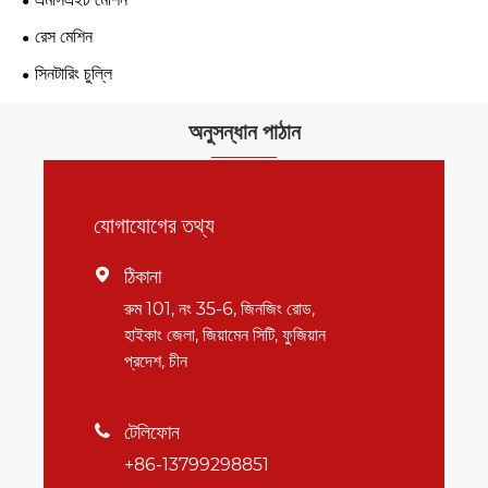
রেস মেশিন
সিনটারিং চুল্লি
অনুসন্ধান পাঠান
যোগাযোগের তথ্য
ঠিকানা

রুম 101, নং 35-6, জিনজিং রোড,
হাইকাং জেলা, জিয়ামেন সিটি, ফুজিয়ান
প্রদেশ, চীন
টেলিফোন

+86-13799298851