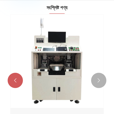
সংশ্লিষ্ট পণ্য

