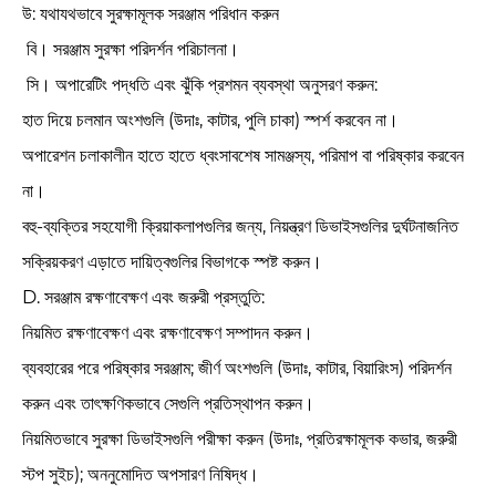
উ: যথাযথভাবে সুরক্ষামূলক সরঞ্জাম পরিধান করুন ‌
‌ বি। সরঞ্জাম সুরক্ষা পরিদর্শন পরিচালনা।
‌ সি। অপারেটিং পদ্ধতি এবং ঝুঁকি প্রশমন ব্যবস্থা অনুসরণ করুন: ‌
হাত দিয়ে চলমান অংশগুলি (উদাঃ, কাটার, পুলি চাকা) স্পর্শ করবেন না।
অপারেশন চলাকালীন হাতে হাতে ধ্বংসাবশেষ সামঞ্জস্য, পরিমাপ বা পরিষ্কার করবেন
না।
বহু-ব্যক্তির সহযোগী ক্রিয়াকলাপগুলির জন্য, নিয়ন্ত্রণ ডিভাইসগুলির দুর্ঘটনাজনিত
সক্রিয়করণ এড়াতে দায়িত্বগুলির বিভাগকে স্পষ্ট করুন।
D. সরঞ্জাম রক্ষণাবেক্ষণ এবং জরুরী প্রস্তুতি: ‌
নিয়মিত রক্ষণাবেক্ষণ এবং রক্ষণাবেক্ষণ সম্পাদন করুন।
ব্যবহারের পরে পরিষ্কার সরঞ্জাম; জীর্ণ অংশগুলি (উদাঃ, কাটার, বিয়ারিংস) পরিদর্শন
করুন এবং তাৎক্ষণিকভাবে সেগুলি প্রতিস্থাপন করুন।
নিয়মিতভাবে সুরক্ষা ডিভাইসগুলি পরীক্ষা করুন (উদাঃ, প্রতিরক্ষামূলক কভার, জরুরী
স্টপ সুইচ); অননুমোদিত অপসারণ নিষিদ্ধ।