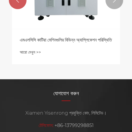


এমএলসিসি কাটিয়া মেশিনগুলির বিভিন্ন অ্যাপ্লিকেশন পরিস্থিতি
আরো দেখুন >>
যোগাযোগ করুন
Xiamen Yisenrong প্রযুক্তি কোং, লিমিটেড।
টেলিফোন:
+86-13799298851