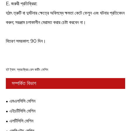
E. জরুরী প্রতিক্রিয়া: ‌
হঠাৎ ত্রুটি বা দুর্ঘটনার ক্ষেত্রে অবিলম্বে ক্ষমতা কেটে ফেলুন এবং ঘটনার প্রতিবেদন
করুন; সরঞ্জাম চলাকালীন মেরামত করার চেষ্টা করবেন না।
বিতরণ সময়কাল: 90 দিন।
হট ট্যাগ: স্বয়ংক্রিয় রেস কাটিং মেশিন
সম্পর্কিত বিভাগ
এমএলসিসি মেশিন
এইচটিসিসি মেশিন
এলটিসিসি মেশিন
এমসিএইচ মেশিন