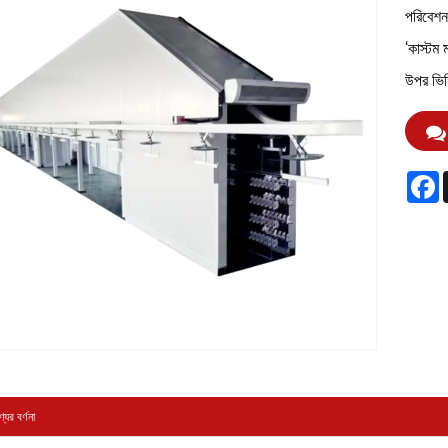
পরিবেশন 
‘কাস্ট
উপর ভিত
F
যের বর্ণনা