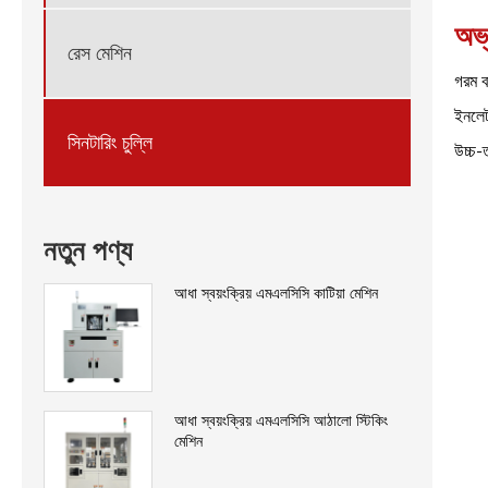
অভ্
রেস মেশিন
গরম বা
ইনলেট
সিনটারিং চুল্লি
উচ্চ-
নতুন পণ্য
আধা স্বয়ংক্রিয় এমএলসিসি কাটিয়া মেশিন
আধা স্বয়ংক্রিয় এমএলসিসি আঠালো স্টিকিং
মেশিন