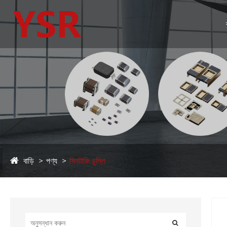
বাড়ি
পণ্য
সিনটারিং চুল্লি