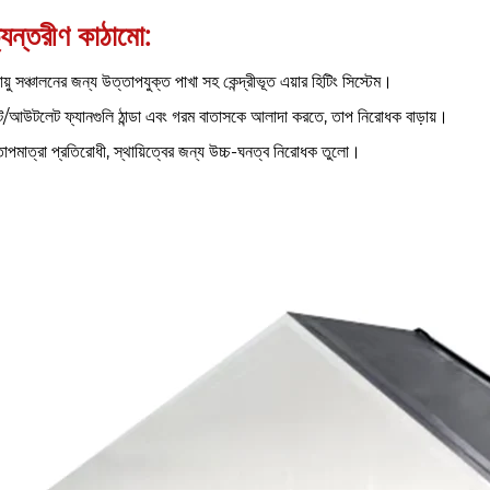
যন্তরীণ কাঠামো:
য়ু সঞ্চালনের জন্য উত্তাপযুক্ত পাখা সহ কেন্দ্রীভূত এয়ার হিটিং সিস্টেম।
/আউটলেট ফ্যানগুলি ঠান্ডা এবং গরম বাতাসকে আলাদা করতে, তাপ নিরোধক বাড়ায়।
তাপমাত্রা প্রতিরোধী, স্থায়িত্বের জন্য উচ্চ-ঘনত্ব নিরোধক তুলো।