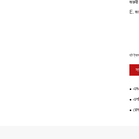
জরুরী
E. জরু
হট ট্যা
স
এম
এলট
রেস