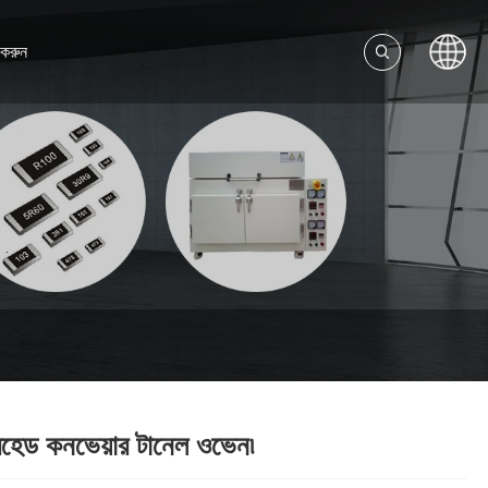
করুন
হেড কনভেয়ার টানেল ওভেন৷