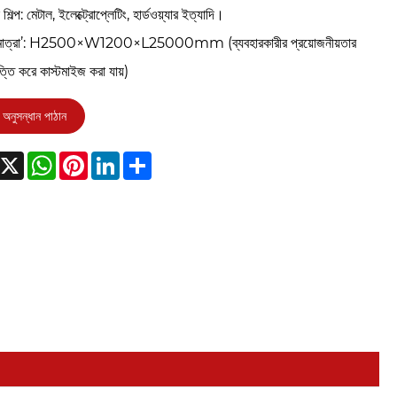
শিল্প: মেটাল, ইলেক্ট্রোপ্লেটিং, হার্ডওয়্যার ইত্যাদি।
ম মাত্রা’: H2500×W1200×L25000mm (ব্যবহারকারীর প্রয়োজনীয়তার
্তি করে কাস্টমাইজ করা যায়)
অনুসন্ধান পাঠান
acebook
X
WhatsApp
Pinterest
LinkedIn
Share