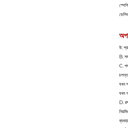
‌স্পে
ডেলিভ
অপা
উ: প্
B. সম
C. পদ
চলন্ত
যখন স
যখন অ
D. রক্
নিয়মি
ব্যবহ