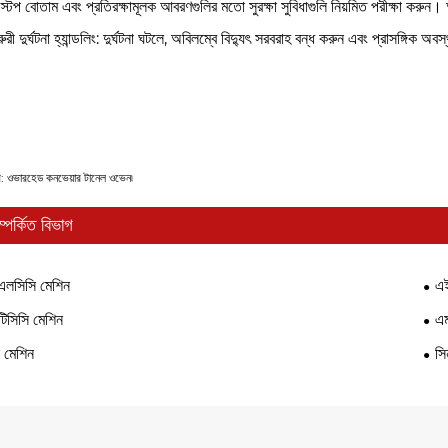
 স্টপ বোতাম এবং প্রতিরক্ষামূলক আবরণগুলির মতো সুরক্ষা সুবিধাগুলি নিয়মিত পরীক্ষা করুন
রী দুর্ঘটনা হ্যান্ডলিং: দুর্ঘটনা ঘটলে, অবিলম্বে বিদ্যুৎ সরবরাহ বন্ধ করুন এবং প্রাসঙ্গিক অ
গ: ওভারহেড কনভেয়ার টানেল ওভেন৷
ম্পর্কিত বিভাগ
এলসিসি মেশিন
এই
িসিসি মেশিন
এম
 মেশিন
সি