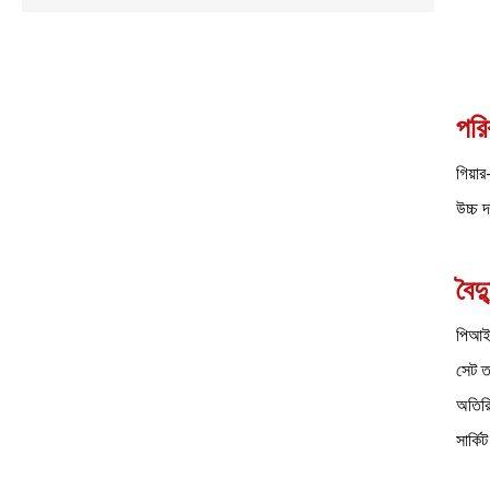
পরি
গিয়া
উচ্চ 
বৈদ্
পিআইডি
সেট ত
অতিরি
সার্ক